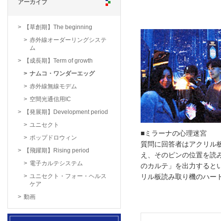
アーカイブ
【草創期】The beginning
赤外線オーダーリングシステ
ム
【成長期】Term of growth
ナムコ・ワンダーエッグ
赤外線無線モデム
空間光通信用IC
【発展期】Development period
ユニセクト
■ミラーナの心理迷宮
ポップドロウィン
質問に回答者はアクリル
【飛躍期】Rising period
え、そのピンの位置を読
電子カルテシステム
のカルテ」を出力すると
ユニセクト・フォー・ヘルス
リル板読み取り機のハー
ケア
動画