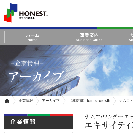
HONEST 株式会社オ
ネスト
ホーム Home
事業案内 Business Guide
サービス・
Product
－企業情報－ アーカイブ
企業情報
アーカイブ
【成長期】Term of growth
ナムコ
ホ
ー
ム
企業情報
ナムコ・ワンダーエッグ