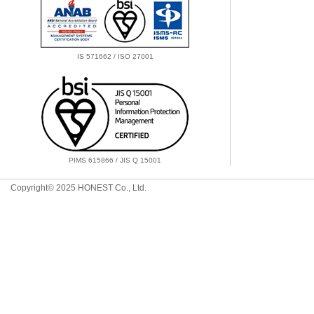
IS 571662 / ISO 27001
PIMS 615866 / JIS Q 15001
Copyright© 2025 HONEST Co., Ltd.