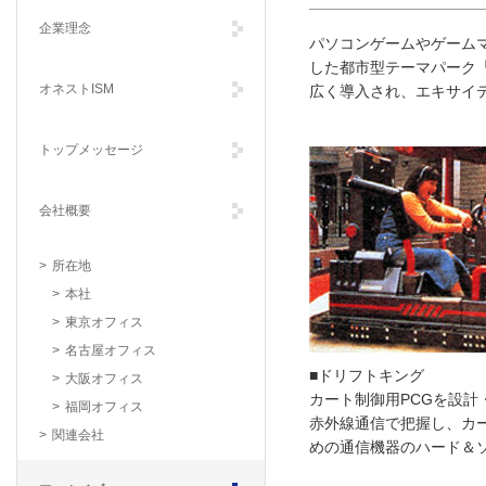
企業理念
パソコンゲームやゲームマ
した都市型テーマパーク
オネストISM
広く導入され、エキサイ
トップメッセージ
会社概要
所在地
本社
東京オフィス
名古屋オフィス
■ドリフトキング
大阪オフィス
カート制御用PCGを設計
福岡オフィス
赤外線通信で把握し、カ
関連会社
めの通信機器のハード＆