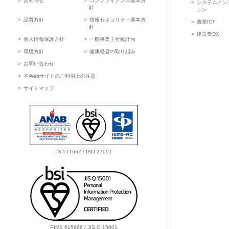
お知らせ
コンプライアンス基本方
システムイン
針
ョン
品質方針
情報セキュリティ基本方
農業ICT
針
建設業DX
個人情報保護方針
一般事業主行動計画
環境方針
健康経営の取り組み
お問い合わせ
本Webサイトのご利用上の注意
サイトマップ
IS 571662 / ISO 27001
PIMS 615866 / JIS Q 15001