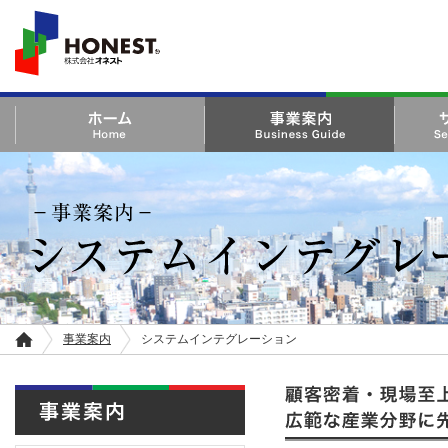
HONEST 株式会社オ
ネスト
ホーム Home
事業案内 Business Guide
サービス・
Product
－事業案内－ システムインテグレーション | 株式会社オネスト
事業案内
システムインテグレーション
ホ
ー
ム
顧客密着・現場至上をモ
事業案内