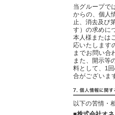
当グループで
からの、個人
止、消去及び
す）の求めに
本人様または
応いたします
までお問い合
また、開示等
料として、1回
合がございま
7. 個人情報に関するお問
以下の苦情・
■株式会社オ