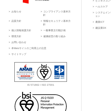
ビジネスコン
HONEST 株式会社オネスト
ヘルスケア
お知らせ
コンプライアンス基本方
システムイン
針
ョン
品質方針
情報セキュリティ基本方
農業ICT
針
建設業DX
個人情報保護方針
一般事業主行動計画
環境方針
健康経営の取り組み
お問い合わせ
本Webサイトのご利用上の注意
サイトマップ
IS 571662 / ISO 27001