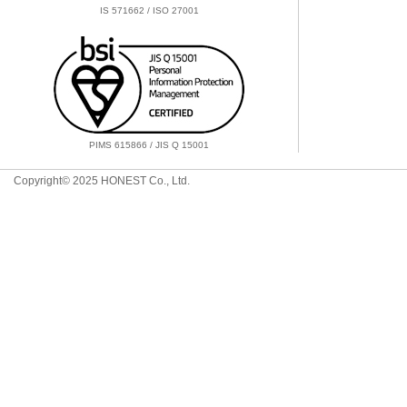
IS 571662 / ISO 27001
PIMS 615866 / JIS Q 15001
Copyright© 2025 HONEST Co., Ltd.