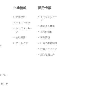
企業情報
採用情報
企業理念
トップメッセー
ジ
オネストISM
求める人物像
トップメッセー
ジ
採用の流れ
会社概要
募集要項
アーカイブ
社内の教育制度
ム
社員メッセージ
新入社員の声
ップビル
トガーデ