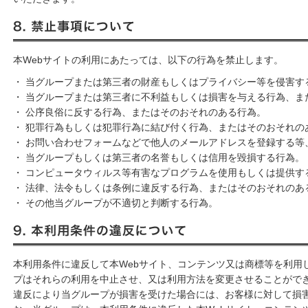
8. 禁止事項について
本Webサイトの利用にあたっては、以下の行為を禁止します。
・ 当グループまたは第三者の財産もしくはプライバシー等を侵害す
・ 当グループまたは第三者に不利益もしくは損害を与える行為、ま
・ 公序良俗に反する行為、またはそのおそれのある行為。
・ 犯罪行為もしくは犯罪行為に結び付く行為、またはそのおそれの
・ お問い合わせフォームなどで他人のメールアドレスを登録する等
・ 当グループもしくは第三者の名誉もしくは信用を毀損する行為。
・ コンピュータウィルス等有害なプログラムを使用もしくは提供す
・ 法律、法令もしくは条例に違反する行為、またはそのおそれのあ
・ その他当グループが不適切と判断する行為。
9. 本利用条件の違反について
本利用条件に違反して本Webサイト、コンテンツ又は商標等を利用
プはそれらの利用を中止させ、又は利用方法を変更させることがで
違反により当グループが損害を受けた場合には、お客様に対して損