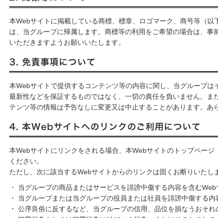
2. 商標等について
本Webサイトに掲載している商標、標章、ロゴマーク、商号等（以
は、当グループに帰属します。商標等の利用をご希望の場合は、事
いただきますようお願いいたします。
3. 免責事項について
本Webサイトで提供するコンテンツ等の内容に関し、当グループは
最新性などを保証するものではなく、一切の責任を負いません。また
テンツ等の情報は予告なしに変更又は中止することがあります。あ
4. 本Webサイトへのリンクのご利用について
本Webサイトにリンクをされる場合、本Webサイトのトップページ（https://
ください。
ただし、次に該当するWebサイトからのリンクは固くお断りいたし
・ 当グループの商品またはサービスを誹謗中傷する内容を含むWeb
・ 当グループまたは当グループの役員または社員を誹謗中傷する内
・ 公序良俗に反するなど、当グループの信用、品位を損なうおそれ