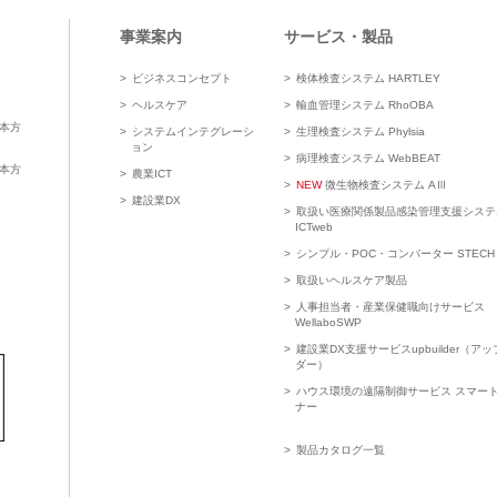
事業案内
サービス・製品
ビジネスコンセプト
検体検査システム HARTLEY
ヘルスケア
輸血管理システム RhoOBA
本方
システムインテグレーシ
生理検査システム Phylsia
ョン
病理検査システム WebBEAT
本方
農業ICT
NEW
微生物検査システム AⅢ
建設業DX
取扱い医療関係製品感染管理支援システ
ICTweb
シンプル・POC・コンバーター STECH
取扱いヘルスケア製品
人事担当者・産業保健職向けサービス
WellaboSWP
建設業DX支援サービスupbuilder（ア
ダー）
ハウス環境の遠隔制御サービス スマー
ナー
製品カタログ一覧