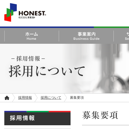
HONEST 株式会社オ
ネスト
ホーム Home
事業案内 Business Guide
サービス・
Product
－採用情報－ 採用について
採用情報
採用について
募集要項
ホ
ー
ム
募集要項
採用情報