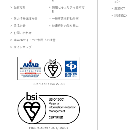
針
ョン
品質方針
情報セキュリティ基本方
農業ICT
針
建設業DX
個人情報保護方針
一般事業主行動計画
環境方針
健康経営の取り組み
お問い合わせ
本Webサイトのご利用上の注意
サイトマップ
IS 571662 / ISO 27001
PIMS 615866 / JIS Q 15001