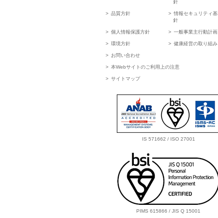
針
品質方針
情報セキュリティ基
針
個人情報保護方針
一般事業主行動計画
環境方針
健康経営の取り組み
お問い合わせ
本Webサイトのご利用上の注意
サイトマップ
IS 571662 / ISO 27001
PIMS 615866 / JIS Q 15001