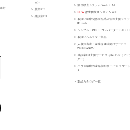
ョン
病理検査システム WebBEAT
本方
農業ICT
NEW
微生物検査システム AⅢ
建設業DX
取扱い医療関係製品感染管理支援システ
ICTweb
シンプル・POC・コンバーター STECH
取扱いヘルスケア製品
人事担当者・産業保健職向けサービス
WellaboSWP
建設業DX支援サービスupbuilder（ア
ダー）
ハウス環境の遠隔制御サービス スマー
ナー
製品カタログ一覧