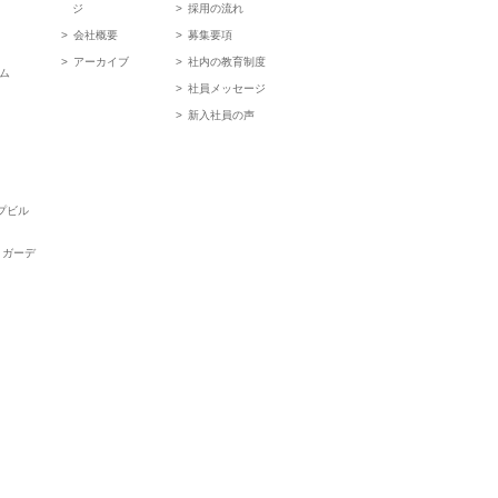
ジ
採用の流れ
会社概要
募集要項
アーカイブ
社内の教育制度
ム
社員メッセージ
新入社員の声
ップビル
トガーデ