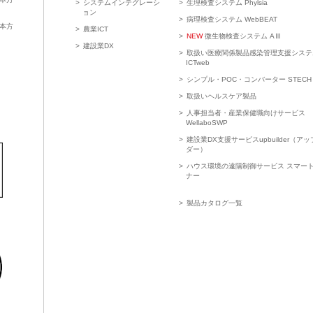
システムインテグレーシ
生理検査システム Phylsia
ョン
病理検査システム WebBEAT
本方
農業ICT
NEW
微生物検査システム AⅢ
建設業DX
取扱い医療関係製品感染管理支援システ
ICTweb
シンプル・POC・コンバーター STECH
取扱いヘルスケア製品
人事担当者・産業保健職向けサービス
WellaboSWP
建設業DX支援サービスupbuilder（ア
ダー）
ハウス環境の遠隔制御サービス スマー
ナー
製品カタログ一覧