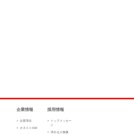
企業情報
採用情報
企業理念
トップメッセー
ジ
オネストISM
求める人物像