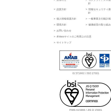
針
品質方針
情報セキュリティ基
針
個人情報保護方針
一般事業主行動計画
環境方針
健康経営の取り組み
お問い合わせ
本Webサイトのご利用上の注意
サイトマップ
IS 571662 / ISO 27001
PIMS 615866 / JIS Q 15001