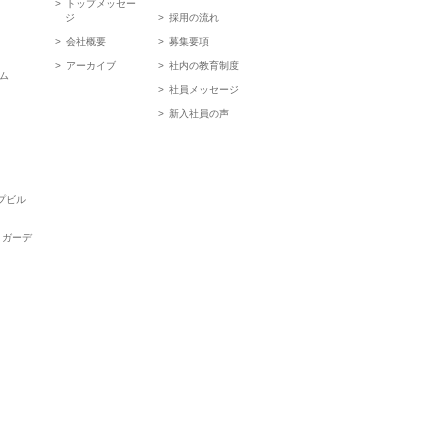
トップメッセー
ジ
採用の流れ
会社概要
募集要項
アーカイブ
社内の教育制度
ム
社員メッセージ
新入社員の声
ップビル
トガーデ