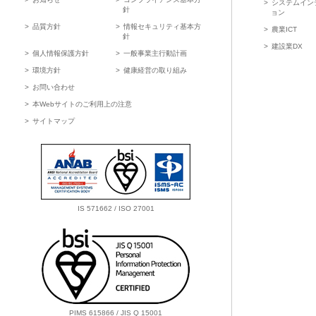
システムイン
針
ョン
品質方針
情報セキュリティ基本方
農業ICT
針
建設業DX
個人情報保護方針
一般事業主行動計画
環境方針
健康経営の取り組み
お問い合わせ
本Webサイトのご利用上の注意
サイトマップ
IS 571662 / ISO 27001
PIMS 615866 / JIS Q 15001